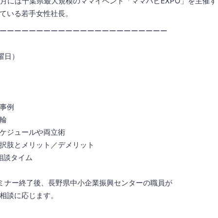
10 月には千葉県最大規模のママイベント「ママハピEXPO」を主催
ている若手女性社長。
ーーーーーーーーーーーーーーーーーーーーーーー
月曜日）
事例
輪
ケジュールや両立術
択肢とメリット／デメリット
＆相談タイム
ミナー終了後、長野県中小企業振興センターの職員が
相談に応じます。