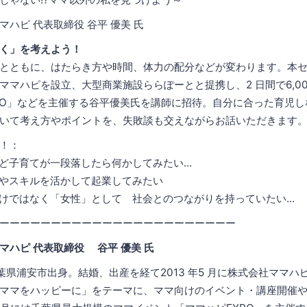
ハピ 代表取締役 谷平 優美 氏
く」を考えよう！
とともに、はたらき方や時間、体力の配分などが変わります。本
ママハピを設立、大型商業施設ららぽーとと提携し、2 日間で6,00
PO」などを主催する谷平優美氏を講師に招待。自分に合った育児
いて考え方やポイントを、失敗談も交えながらお話いただきます
！：
ど子育てが一段落したら何かしてみたい...
やスキルを活かして起業してみたい
けではなく「女性」として 社会とのつながりを持っていたい...
ーーーーーーーーーーーーーーーーーーーーーーー
マハピ 代表取締役 谷平 優美 氏
千葉県浦安市出身。結婚、出産を経て2013 年5 月に株式会社ママ
ママをハッピーに」をテーマに、ママ向けのイベント・講座開催