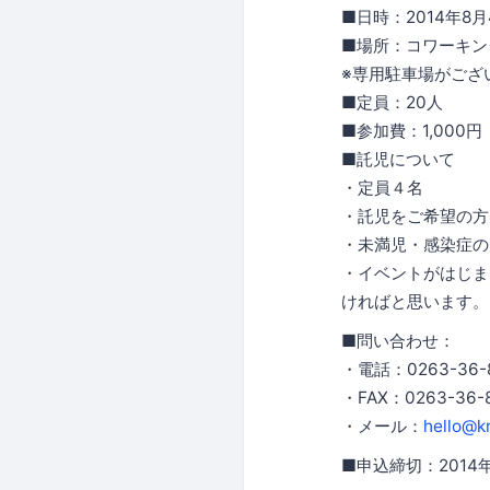
■日時：2014年8月
■場所：コワーキング
※専用駐車場がござ
■定員：20人
■参加費：1,000円
■託児について
・定員４名
・託児をご希望の方
・未満児・感染症の
・イベントがはじま
ければと思います。
■問い合わせ：
・電話：0263-36-
・FAX：0263-36-
・メール：
hello@k
■申込締切：2014年