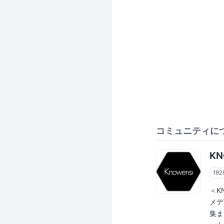
コミュニティに
KN
19
＜K
メデ
集ま