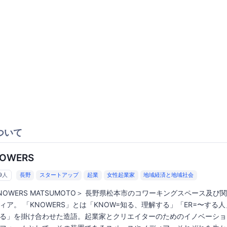
ついて
OWERS
29人
長野
スタートアップ
起業
女性起業家
地域経済と地域社会
NOWERS MATSUMOTO＞ 長野県松本市のコワーキングスペース及び
ィア。 「KNOWERS」とは「KNOW=知る、理解する」「ER=〜する人
る」を掛け合わせた造語。起業家とクリエイターのためのイノベーショ