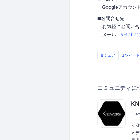
Googleアカウ
◼️お問合せ先
お気軽にお問い合
メール：
y-tabat
シェア
ツイート
コミュニティに
KN
19
＜K
メデ
集ま