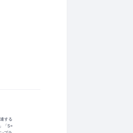
関連する
」「S=
ンプラ