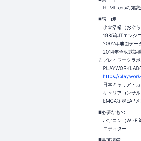
HTML cssの知
◼️講 師
小倉浩靖（おぐら
1985年ITエン
2002年地図デー
2014年全株式譲
るプレイワークラボ
PLAYWORKLAB
https://playwork-
日本キャリア・カ
キャリアコンサル
EMCA認定EAP
◼️必要なもの
パソコン（Wi-Fi
エディター
◼️事前準備