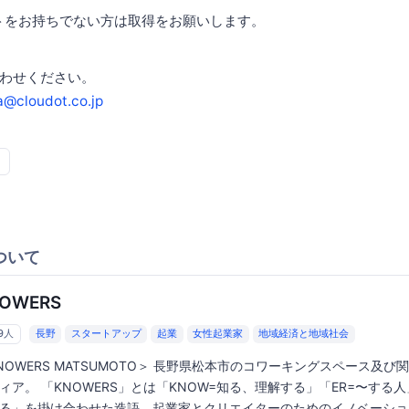
ントをお持ちでない方は取得をお願いします。
わせください。
a@cloudot.co.jp
ついて
OWERS
29人
長野
スタートアップ
起業
女性起業家
地域経済と地域社会
NOWERS MATSUMOTO＞ 長野県松本市のコワーキングスペース及び
ィア。 「KNOWERS」とは「KNOW=知る、理解する」「ER=〜する人
る」を掛け合わせた造語。起業家とクリエイターのためのイノベーショ