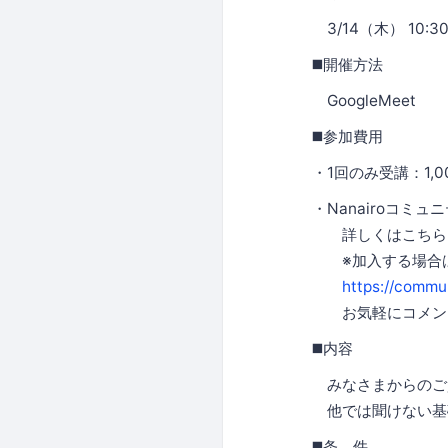
3/14（木） 10:30-
◼️開催方法
GoogleMeet
◼️参加費用
・1回のみ受講：1,0
・Nanairoコミ
詳しくはこちらを
※加入する場合は
https://commun
お気軽にコメン
◼️内容
みなさまからのご
他では聞けない基
◼️条 件