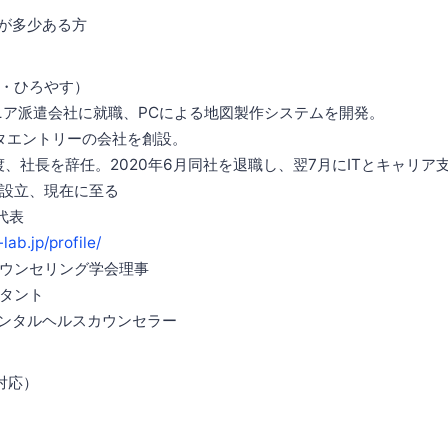
識が多少ある方
・ひろやす）
ジニア派遣会社に就職、PCによる地図製作システムを開発。
タエントリーの会社を創設。
渡、社長を辞任。2020年6月同社を退職し、翌7月にITとキャリア
設立、現在に至る
代表
lab.jp/profile/
ウンセリング学会理事
タント
メンタルヘルスカウンセラー
対応）