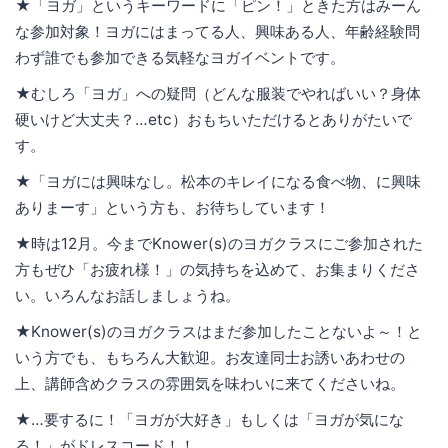
★「ヨガ」というキーワードに「ピン！」ときた方はみーん
な参加対象！ヨガにはまってる人、興味ある人、年齢経験問
わず誰でも参加できる気軽なヨガイベントです。
★むしろ「ヨガ」への疑問（どんな服装でやればいい？身体
硬いけど大丈夫？…etc）おもちいただけるとありがたいで
す。
★「ヨガには興味なし。松本のキレイになる食べ物、に興味
ありまーす」という方も、お待ちしています！
★時は12月。今までKnower(s)のヨガクラスにご参加された
方もぜひ「お疲れ様！」の気持ちを込めて、お集まりくださ
い。いろんなお話しましょうね。
★Knower(s)のヨガクラスはまだ参加したことないよ～！と
いう方でも、もちろん大歓迎。お友達同士お誘いあわせの
上、講師含めクラスの雰囲気を味わいに来てくださいね。
★…要するに！「ヨガが大好き」もしくは「ヨガが気にな
る！」がドレスコード！！