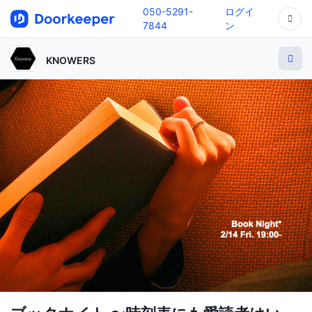
050-5291-
ログイ
7844
ン
KNOWERS