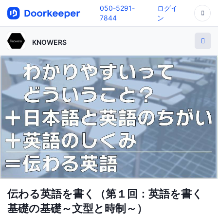
050-5291-
ログイ
7844
ン
KNOWERS
伝わる英語を書く（第１回：英語を書く
基礎の基礎～文型と時制～）