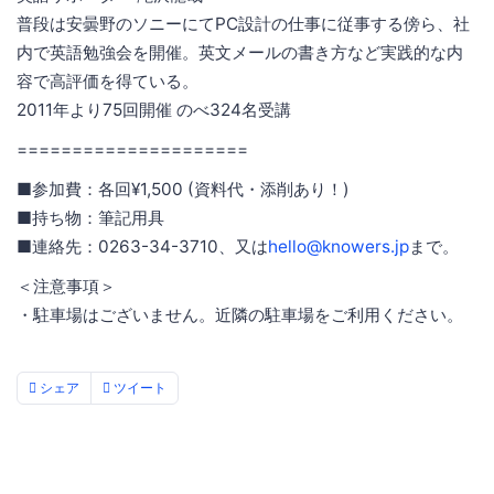
普段は安曇野のソニーにてPC設計の仕事に従事する傍ら、社
内で英語勉強会を開催。英文メールの書き方など実践的な内
容で高評価を得ている。
2011年より75回開催 のべ324名受講
=====================
■参加費：各回¥1,500 (資料代・添削あり！)
■持ち物：筆記用具
■連絡先：0263-34-3710、又は
hello@knowers.jp
まで。
＜注意事項＞
・駐車場はございません。近隣の駐車場をご利用ください。
シェア
ツイート